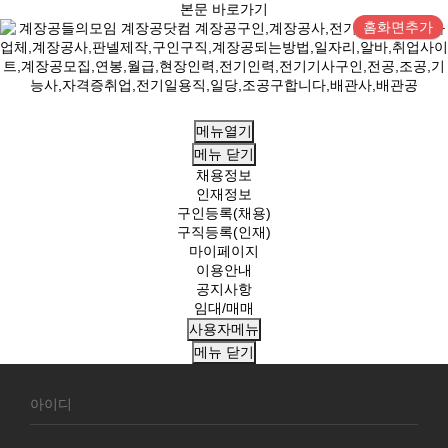
본문 바로가기
홈화면추가
메뉴열기
메뉴
닫기
채용정보
인재정보
구인등록(채용)
구직등록(인재)
마이페이지
이용안내
공지사항
임대/매매
사용자메뉴
메뉴
닫기
회
원
로